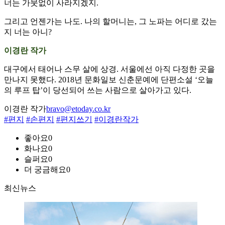
너는 가뭇없이 사라지겠지.
그리고 언젠가는 나도. 나의 할머니는, 그 노파는 어디로 갔는
지 너는 아니?
이경란 작가
대구에서 태어나 스무 살에 상경. 서울에선 아직 다정한 곳을
만나지 못했다. 2018년 문화일보 신춘문예에 단편소설 ‘오늘
의 루프 탑’이 당선되어 쓰는 사람으로 살아가고 있다.
이경란 작가
bravo@etoday.co.kr
#편지
#손편지
#편지쓰기
#이경란작가
좋아요
0
화나요
0
슬퍼요
0
더 궁금해요
0
최신뉴스