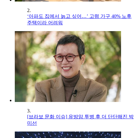
2.
‘아파도 집에서 늙고 싶어…’ 고령 가구 40% 노후
주택이라 어려워
3.
[브라보 문화 이슈] 유방암 투병 후 더 단단해진 박
미선