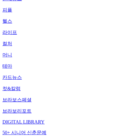
피플
헬스
라이프
컬처
머니
테마
카드뉴스
컷&칼럼
브라보스페셜
브라보리포트
DIGITAL LIBRARY
50+ 시니어 신춘문예