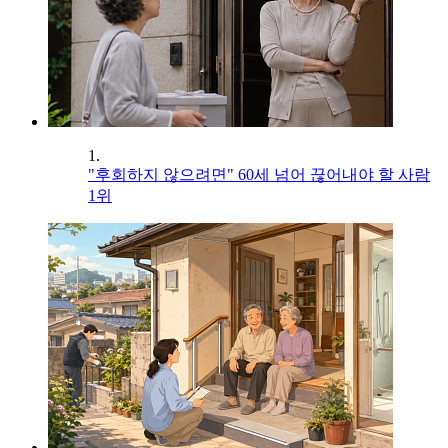
1.
"후회하지 않으려면" 60세 넘어 끊어내야 할 사람
1위