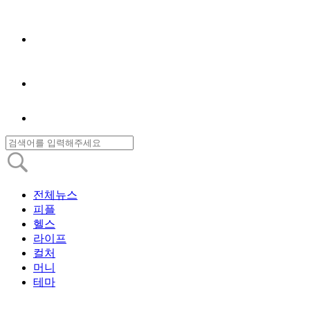
전체뉴스
피플
헬스
라이프
컬처
머니
테마