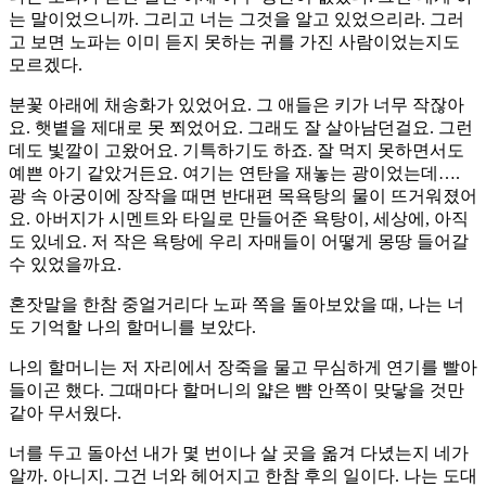
는 말이었으니까. 그리고 너는 그것을 알고 있었으리라. 그러
고 보면 노파는 이미 듣지 못하는 귀를 가진 사람이었는지도
모르겠다.
분꽃 아래에 채송화가 있었어요. 그 애들은 키가 너무 작잖아
요. 햇볕을 제대로 못 쬐었어요. 그래도 잘 살아남던걸요. 그런
데도 빛깔이 고왔어요. 기특하기도 하죠. 잘 먹지 못하면서도
예쁜 아기 같았거든요. 여기는 연탄을 재놓는 광이었는데….
광 속 아궁이에 장작을 때면 반대편 목욕탕의 물이 뜨거워졌어
요. 아버지가 시멘트와 타일로 만들어준 욕탕이, 세상에, 아직
도 있네요. 저 작은 욕탕에 우리 자매들이 어떻게 몽땅 들어갈
수 있었을까요.
혼잣말을 한참 중얼거리다 노파 쪽을 돌아보았을 때, 나는 너
도 기억할 나의 할머니를 보았다.
나의 할머니는 저 자리에서 장죽을 물고 무심하게 연기를 빨아
들이곤 했다. 그때마다 할머니의 얇은 뺨 안쪽이 맞닿을 것만
같아 무서웠다.
너를 두고 돌아선 내가 몇 번이나 살 곳을 옮겨 다녔는지 네가
알까. 아니지. 그건 너와 헤어지고 한참 후의 일이다. 나는 도대