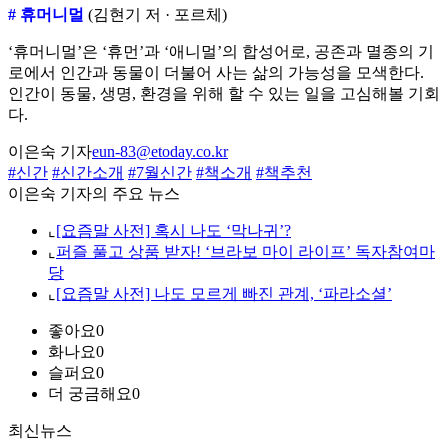
# 휴머니멀
(김현기 저 · 포르체)
‘휴머니멀’은 ‘휴먼’과 ‘애니멀’의 합성어로, 공존과 멸종의 기
로에서 인간과 동물이 더불어 사는 삶의 가능성을 모색한다.
인간이 동물, 생명, 환경을 위해 할 수 있는 일을 고심해볼 기회
다.
이은숙 기자
eun-83@etoday.co.kr
#신간
#신간소개
#7월신간
#책소개
#책추천
이은숙 기자의 주요 뉴스
⌞
[요즘말 사전] 혹시 나도 ‘막나귀’?
⌞
퍼즐 풀고 상품 받자! ‘브라보 마이 라이프’ 독자참여마
당
⌞
[요즘말 사전] 나도 모르게 빠진 관계, ‘파라소셜’
좋아요
0
화나요
0
슬퍼요
0
더 궁금해요
0
최신뉴스