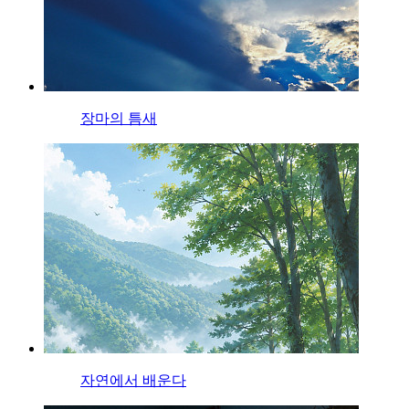
장마의 틈새
자연에서 배운다