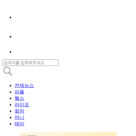
전체뉴스
피플
헬스
라이프
컬처
머니
테마