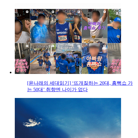
[윤나래의 세대읽기] ‘뜨개질하는 20대, 흠뻑쇼 가
는 50대’ 취향엔 나이가 없다