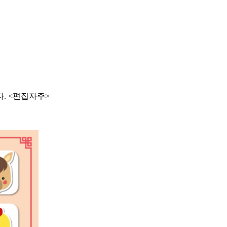
. <편집자주>