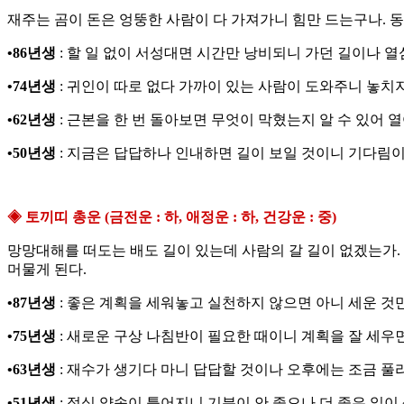
재주는 곰이 돈은 엉뚱한 사람이 다 가져가니 힘만 드는구나.
•86년생
: 할 일 없이 서성대면 시간만 낭비되니 가던 길이나 열
•74년생
: 귀인이 따로 없다 가까이 있는 사람이 도와주니 놓치지
•62년생
: 근본을 한 번 돌아보면 무엇이 막혔는지 알 수 있어 
•50년생
: 지금은 답답하나 인내하면 길이 보일 것이니 기다림이
◈ 토끼띠 총운 (금전운 : 하, 애정운 : 하, 건강운 : 중)
망망대해를 떠도는 배도 길이 있는데 사람의 갈 길이 없겠는가.
머물게 된다.
•87년생
: 좋은 계획을 세워놓고 실천하지 않으면 아니 세운 것만
•75년생
: 새로운 구상 나침반이 필요한 때이니 계획을 잘 세우면
•63년생
: 재수가 생기다 마니 답답할 것이나 오후에는 조금 풀리
•51년생
: 점심 약속이 틀어지니 기분이 안 좋으나 더 좋은 일이