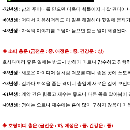
•72년생
: 남의 주머니를 믿으면 더욱더 힘들어지니 잘 견디어 내
•60년생
: 어디서 차용하더라도 이 일은 해결해야 뒷일에 문제가
•48년생
: 자식의 이야기를 귀담아 들으면 힘든 일이 해결된다.
◈ 소띠 총운 (금전운 : 중, 애정운 : 중, 건강운 : 상)
호사다마라 좋은 일에는 반드시 방해가 따르니 감수하고 진행하라
•85년생
: 새로운 아이디어 샘처럼 떠오를 때니 좋은 곳에 쓰도록
•73년생
: 길가다 보석을 줍는 격이니 출입에 새로운 길이 보인다
•61년생
: 계약 건은 힘들고 재수는 좋으니 다른 쪽을 알아봄이 
•49년생
: 명예는 오르나 재수에는 흠이 많아 구하지 않음이 마
◈ 호랑이띠 총운 (금전운 : 하, 애정운 : 중, 건강운 : 중)