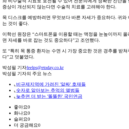
와 비수술적 치료로 호전될 수 있어 전문의에게 정확한 진단을 
증상이 개선되지 않는다면 수술적 치료를 고려해야 한다.
목 디스크를 예방하려면 무엇보다 바른 자세가 중요하다. 귀와
는 것이 좋다.
이학선 원장은 “스마트폰을 이용할 때는 액정을 눈높이까지 올리는
면 자세를 바로 잡는 것도 중요하다”고 조언했다.
또 “특히 목 통증 환자는 수면 시 가장 중요한 것은 경추를 받
다”고 덧붙였다.
박성필 기자
feelps@etoday.co.kr
박성필 기자의 주요 뉴스
⌞
비규제지역에 가려진 '알짜' 호재들
⌞
숫자로 알아보는 추억의 앨범들
⌞
늦추면 더 받는 '똘똘한' 국민연금
좋아요
0
화나요
0
슬퍼요
0
더 궁금해요
0