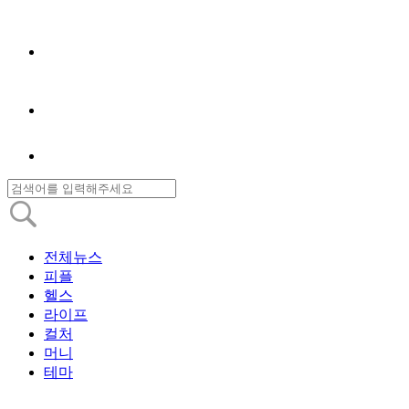
전체뉴스
피플
헬스
라이프
컬처
머니
테마