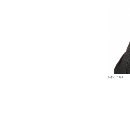
(셔터스톡)