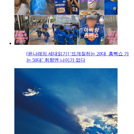
[윤나래의 세대읽기] ‘뜨개질하는 20대, 흠뻑쇼 가
는 50대’ 취향엔 나이가 없다