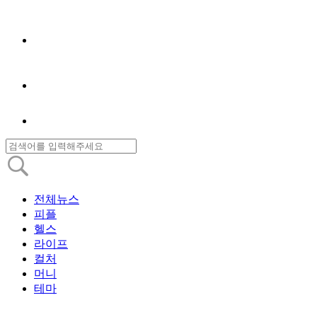
전체뉴스
피플
헬스
라이프
컬처
머니
테마