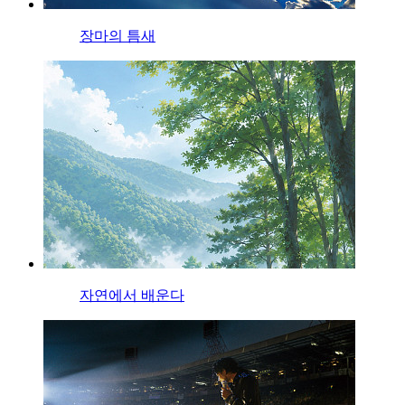
장마의 틈새
자연에서 배운다