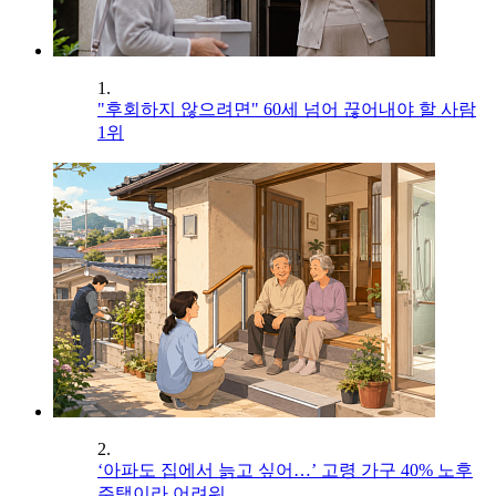
1.
"후회하지 않으려면" 60세 넘어 끊어내야 할 사람
1위
2.
‘아파도 집에서 늙고 싶어…’ 고령 가구 40% 노후
주택이라 어려워