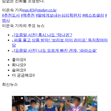
임없는 진화를 조명한다.
이은숙 기자
eun-83@etoday.co.kr
#추천도서
#책추천
#딸에게보내는심리학편지
#베스트셀러
#
명사
이은숙 기자의 주요 뉴스
⌞
[요즘말 사전] 혹시 나도 ‘막나귀’?
⌞
퍼즐 풀고 상품 받자! ‘브라보 마이 라이프’ 독자참여마
당
⌞
[요즘말 사전] 나도 모르게 빠진 관계, ‘파라소셜’
좋아요
0
화나요
0
슬퍼요
0
더 궁금해요
0
최신뉴스