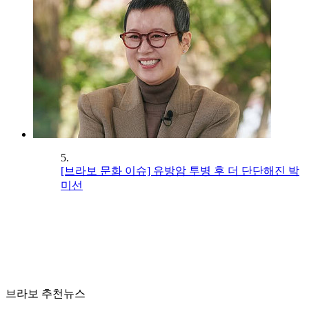
5.
[브라보 문화 이슈] 유방암 투병 후 더 단단해진 박
미선
브라보 추천뉴스