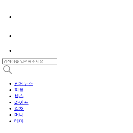
전체뉴스
피플
헬스
라이프
컬처
머니
테마