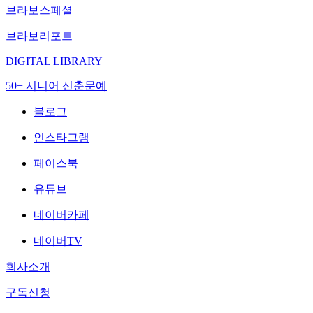
브라보스페셜
브라보리포트
DIGITAL LIBRARY
50+ 시니어 신춘문예
블로그
인스타그램
페이스북
유튜브
네이버카페
네이버TV
회사소개
구독신청