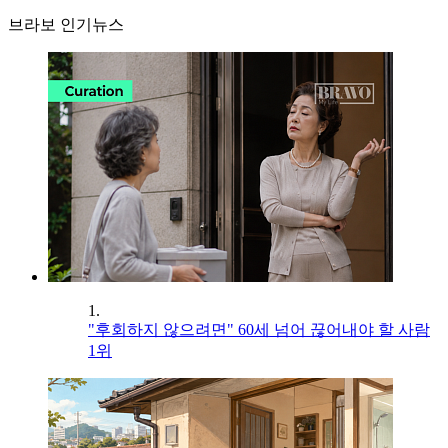
브라보 인기뉴스
1.
"후회하지 않으려면" 60세 넘어 끊어내야 할 사람
1위