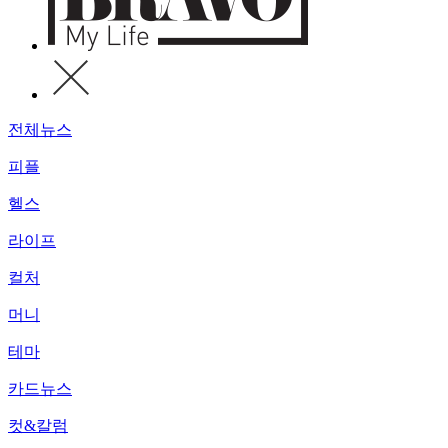
전체뉴스
피플
헬스
라이프
컬처
머니
테마
카드뉴스
컷&칼럼