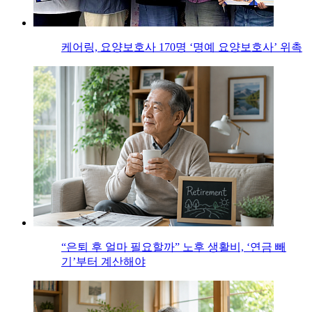
케어링, 요양보호사 170명 ‘명예 요양보호사’ 위촉
“은퇴 후 얼마 필요할까” 노후 생활비, ‘연금 빼
기’부터 계산해야