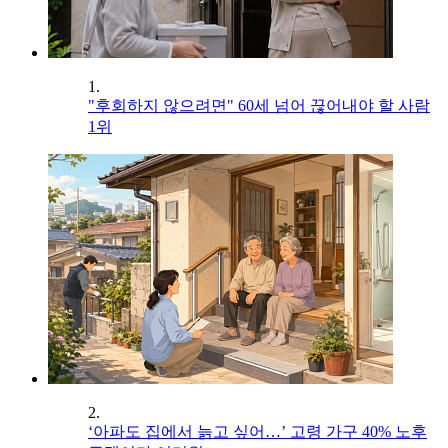
1.
"후회하지 않으려면" 60세 넘어 끊어내야 할 사람
1위
2.
‘아파도 집에서 늙고 싶어…’ 고령 가구 40% 노후