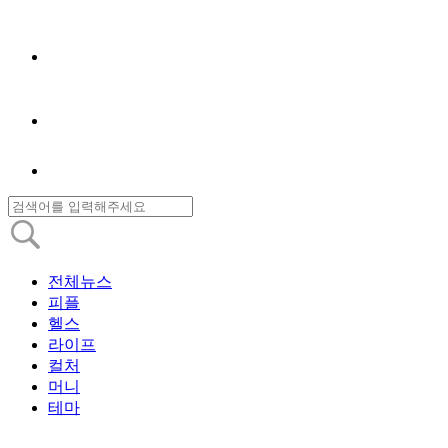
전체뉴스
피플
헬스
라이프
컬처
머니
테마