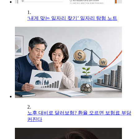
1.
‘내게 맞는 일자리 찾기’ 일자리 탐험 노트
2.
노후 대비로 달러보험? 환율 오르면 보험료 부담
커진다