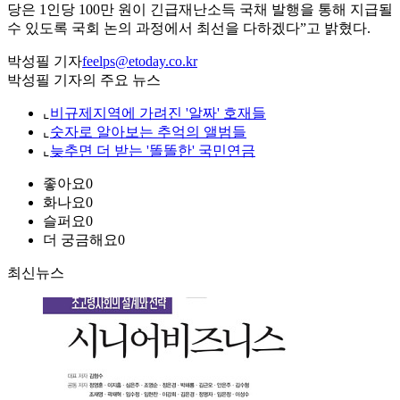
당은 1인당 100만 원이 긴급재난소득 국채 발행을 통해 지급될
수 있도록 국회 논의 과정에서 최선을 다하겠다”고 밝혔다.
박성필 기자
feelps@etoday.co.kr
박성필 기자의 주요 뉴스
⌞
비규제지역에 가려진 '알짜' 호재들
⌞
숫자로 알아보는 추억의 앨범들
⌞
늦추면 더 받는 '똘똘한' 국민연금
좋아요
0
화나요
0
슬퍼요
0
더 궁금해요
0
최신뉴스