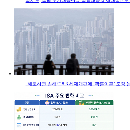
복지부, 폭염 초기대응반→‘폭염대응 비상대책본부’
“해로하면 손해?” 8·3 세제개편에 ‘황혼이혼’ 조장 