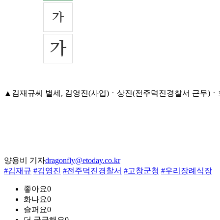
▲김재규씨 별세, 김영진(사업)ㆍ상진(전주덕진경찰서 근무)ㆍ효진ㆍ
양용비 기자
dragonfly@etoday.co.kr
#김재규
#김영진
#전주덕진경찰서
#고창군청
#우리장례식장
좋아요
0
화나요
0
슬퍼요
0
더 궁금해요
0