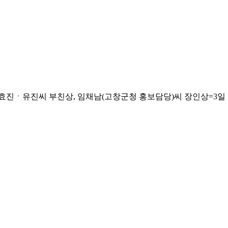
유진씨 부친상, 임채남(고창군청 홍보담당)씨 장인상=3일 오전 고창