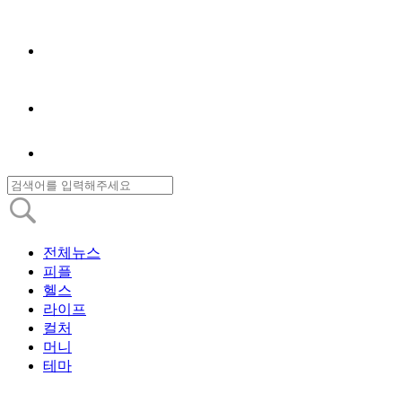
전체뉴스
피플
헬스
라이프
컬처
머니
테마