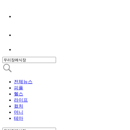
전체뉴스
피플
헬스
라이프
컬처
머니
테마