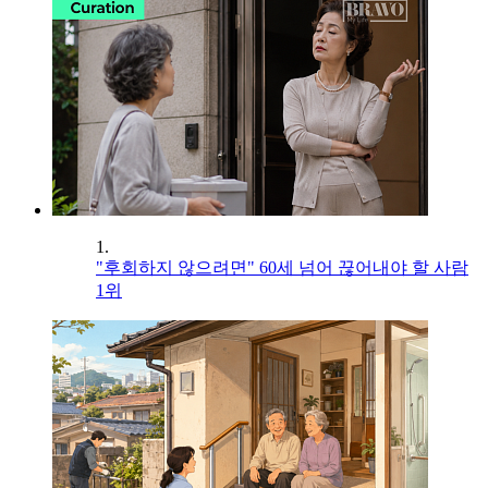
1.
"후회하지 않으려면" 60세 넘어 끊어내야 할 사람
1위