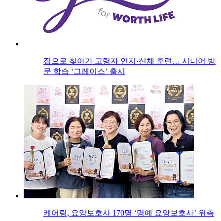
집으로 찾아가 고령자 인지·신체 훈련… 시니어 방
문 학습 ‘그레이스’ 출시
케어링, 요양보호사 170명 ‘명예 요양보호사’ 위촉