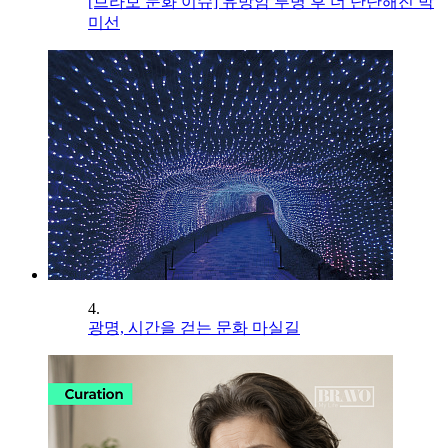
[브라보 문화 이슈] 유방암 투병 후 더 단단해진 박
미선
4.
광명, 시간을 걷는 문화 마실길