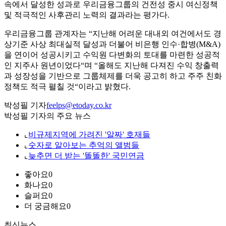
속에서 달성한 성과로 우리금융그룹의 건전성 중시 여신정책
및 적극적인 사후관리 노력의 결과라는 평가다.
우리금융그룹 관계자는 “지난해 어려운 대내외 여건에서도 경
상기준 사상 최대실적 달성과 더불어 비은행 인수·합병(M&A)
을 연이어 성공시키고 수익원 다변화의 토대를 마련한 성공적
인 지주사 원년이었다“며 “올해도 지난해 다져진 수익 창출력
과 성장성을 기반으로 그룹체제를 더욱 공고히 하고 주주 친화
정책도 적극 펼칠 것“이라고 밝혔다.
박성필 기자
feelps@etoday.co.kr
박성필 기자의 주요 뉴스
⌞
비규제지역에 가려진 '알짜' 호재들
⌞
숫자로 알아보는 추억의 앨범들
⌞
늦추면 더 받는 '똘똘한' 국민연금
좋아요
0
화나요
0
슬퍼요
0
더 궁금해요
0
최신뉴스