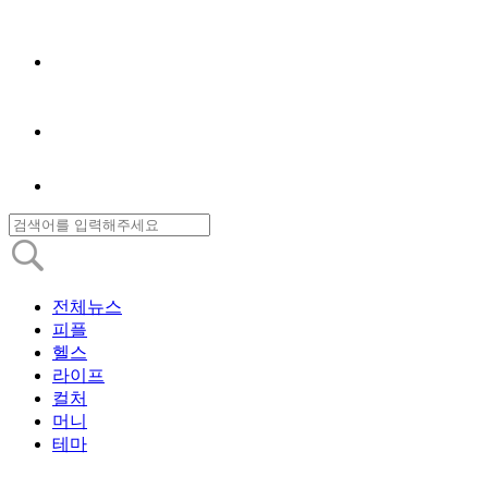
전체뉴스
피플
헬스
라이프
컬처
머니
테마