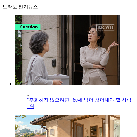
브라보 인기뉴스
1.
"후회하지 않으려면" 60세 넘어 끊어내야 할 사람
1위