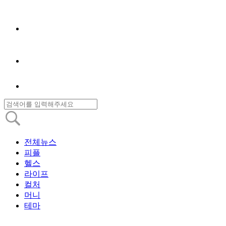
전체뉴스
피플
헬스
라이프
컬처
머니
테마