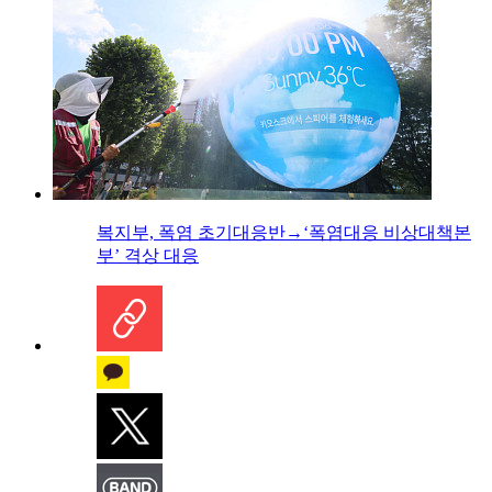
복지부, 폭염 초기대응반→‘폭염대응 비상대책본
부’ 격상 대응