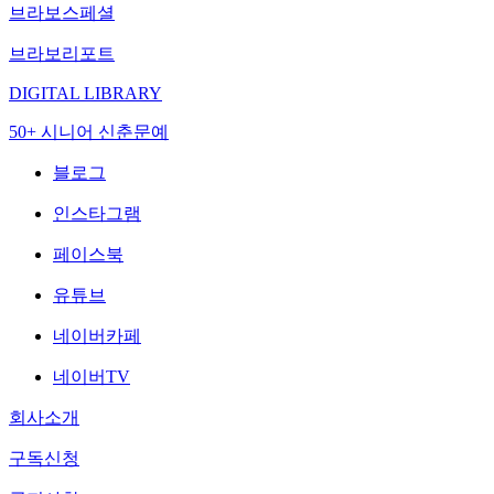
브라보스페셜
브라보리포트
DIGITAL LIBRARY
50+ 시니어 신춘문예
블로그
인스타그램
페이스북
유튜브
네이버카페
네이버TV
회사소개
구독신청