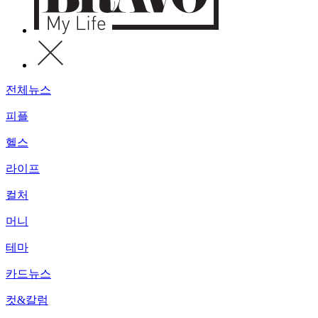
전체뉴스
피플
헬스
라이프
컬처
머니
테마
카드뉴스
컷&칼럼