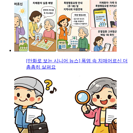
[만화로 보는 시니어 뉴스] 폭염 속 치매어르신 더
촘촘히 살펴요