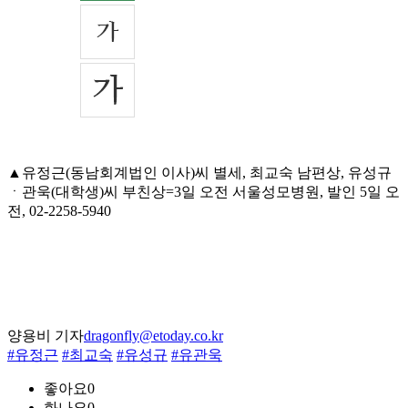
▲유정근(동남회계법인 이사)씨 별세, 최교숙 남편상, 유성규
ㆍ관욱(대학생)씨 부친상=3일 오전 서울성모병원, 발인 5일 오
전, 02-2258-5940
양용비 기자
dragonfly@etoday.co.kr
#유정근
#최교숙
#유성규
#유관욱
좋아요
0
화나요
0