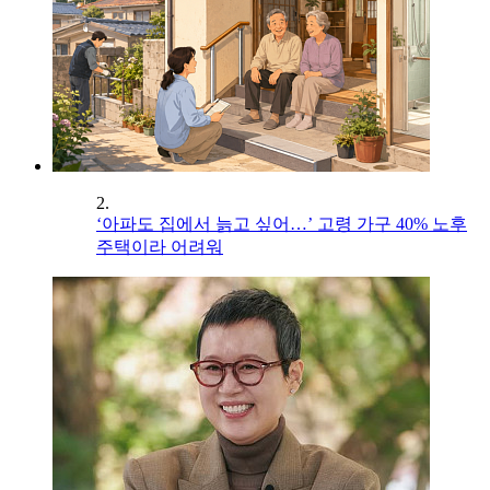
2.
‘아파도 집에서 늙고 싶어…’ 고령 가구 40% 노후
주택이라 어려워