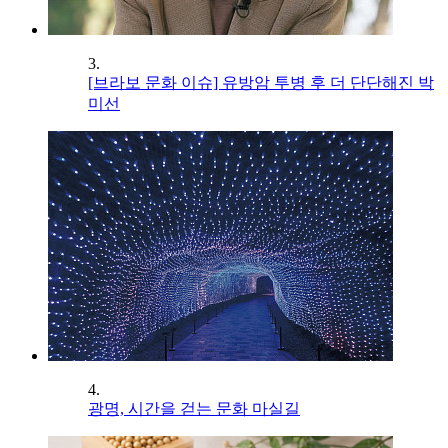
3.
[브라보 문화 이슈] 유방암 투병 후 더 단단해진 박
미선
4.
광명, 시간을 걷는 문화 마실길