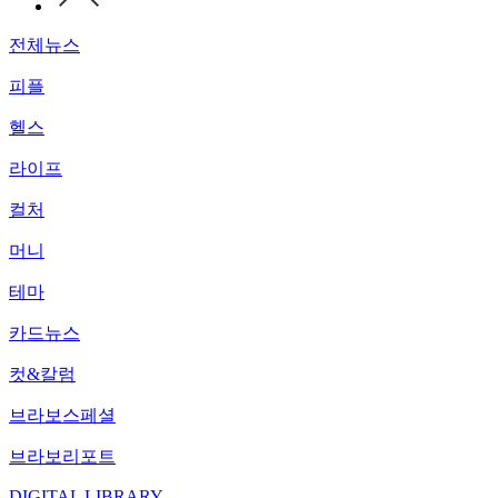
전체뉴스
피플
헬스
라이프
컬처
머니
테마
카드뉴스
컷&칼럼
브라보스페셜
브라보리포트
DIGITAL LIBRARY