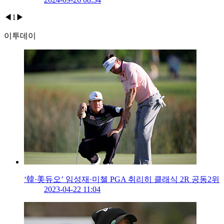
◀
1
▶
이투데이
‘韓·美듀오’ 임성재·미첼 PGA 취리히 클래식 2R 공동2위
2023-04-22 11:04