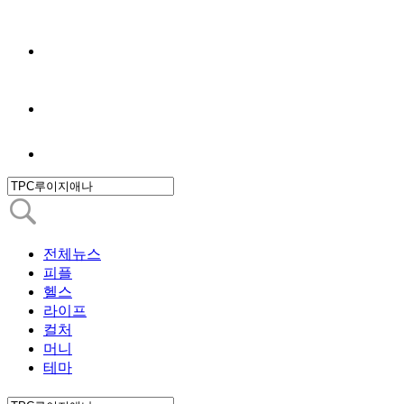
전체뉴스
피플
헬스
라이프
컬처
머니
테마