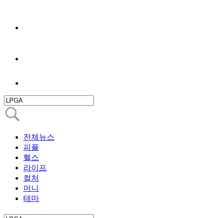
전체뉴스
피플
헬스
라이프
컬처
머니
테마