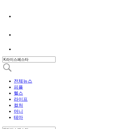
전체뉴스
피플
헬스
라이프
컬처
머니
테마