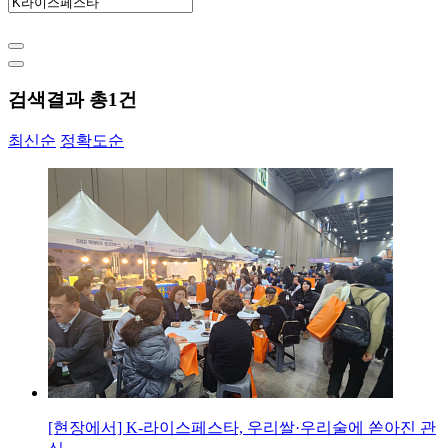
검색결과 총
1
건
최신순
정확도순
[현장에서] K-라이스페스타, 우리쌀·우리술에 쏟아진 관