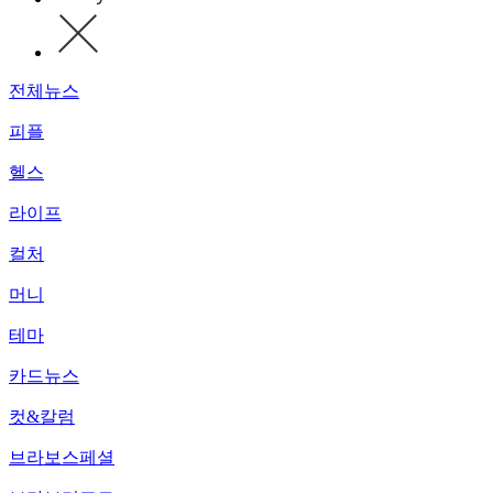
전체뉴스
피플
헬스
라이프
컬처
머니
테마
카드뉴스
컷&칼럼
브라보스페셜