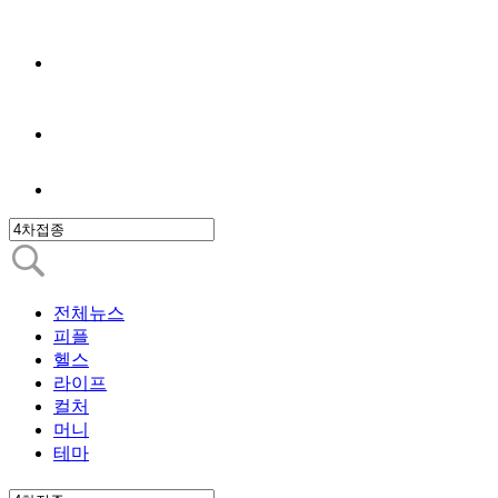
전체뉴스
피플
헬스
라이프
컬처
머니
테마