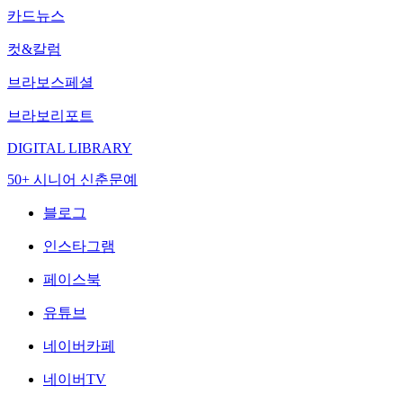
카드뉴스
컷&칼럼
브라보스페셜
브라보리포트
DIGITAL LIBRARY
50+ 시니어 신춘문예
블로그
인스타그램
페이스북
유튜브
네이버카페
네이버TV