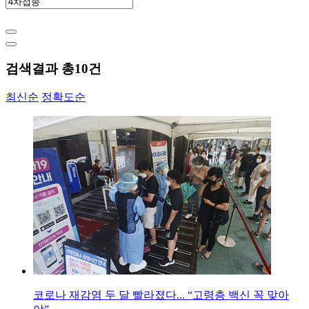
검색결과 총
10
건
최신순
정확도순
코로나 재감염 두 달 빨라졌다... “고령층 백신 꼭 맞아