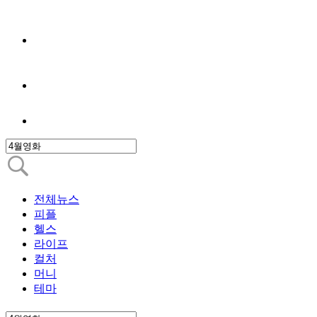
전체뉴스
피플
헬스
라이프
컬처
머니
테마