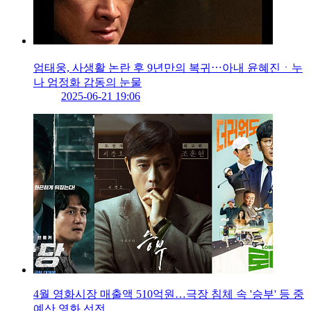
엄태웅, 사생활 논란 후 9년만의 복귀⋯아내 윤혜진ㆍ누
나 엄정화 감동의 눈물
2025-06-21 19:06
4월 영화시장 매출액 510억원…극장 침체 속 '승부' 등 중
예산 영화 선전