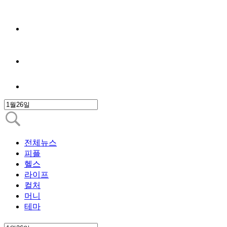
전체뉴스
피플
헬스
라이프
컬처
머니
테마