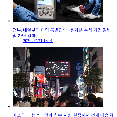
정부, 내일부터 마약 특별단속...휴가철·추석 기간 밀반
입 차단 강화
2026-07-31 13:01
마포구 AI 행정…인파·침수·지반·실종까지 선제 대응 체