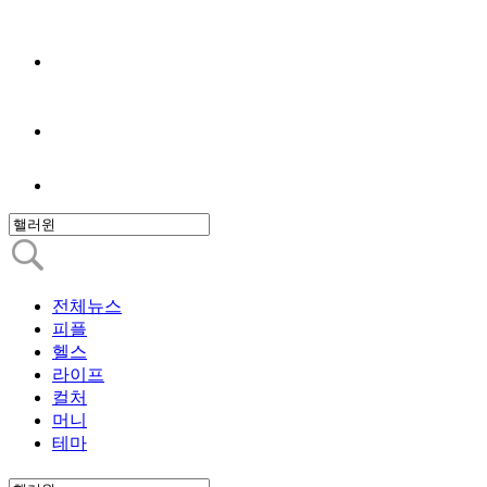
전체뉴스
피플
헬스
라이프
컬처
머니
테마