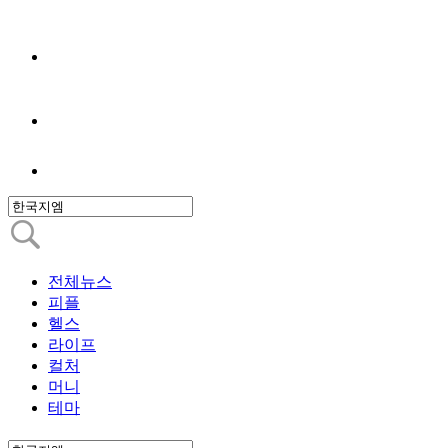
전체뉴스
피플
헬스
라이프
컬처
머니
테마