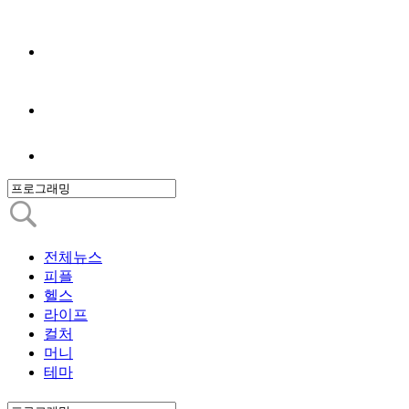
전체뉴스
피플
헬스
라이프
컬처
머니
테마