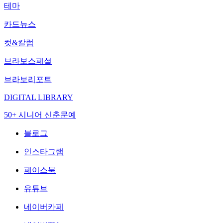
테마
카드뉴스
컷&칼럼
브라보스페셜
브라보리포트
DIGITAL LIBRARY
50+ 시니어 신춘문예
블로그
인스타그램
페이스북
유튜브
네이버카페