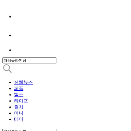
전체뉴스
피플
헬스
라이프
컬처
머니
테마