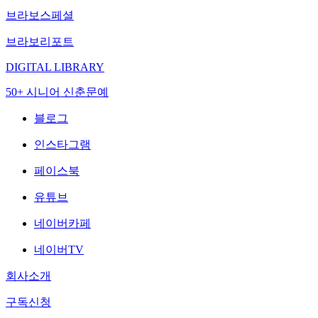
브라보스페셜
브라보리포트
DIGITAL LIBRARY
50+ 시니어 신춘문예
블로그
인스타그램
페이스북
유튜브
네이버카페
네이버TV
회사소개
구독신청