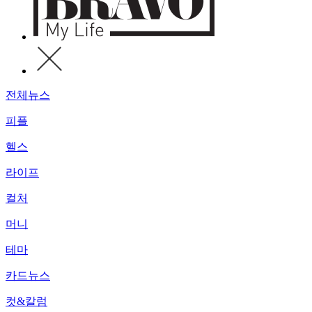
전체뉴스
피플
헬스
라이프
컬처
머니
테마
카드뉴스
컷&칼럼