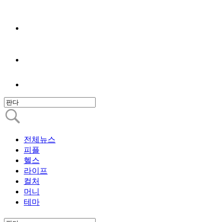
전체뉴스
피플
헬스
라이프
컬처
머니
테마