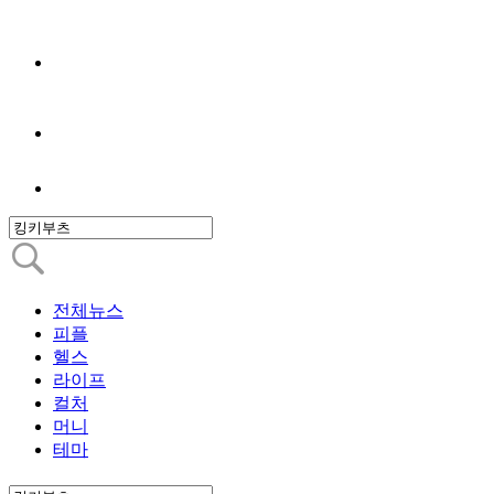
전체뉴스
피플
헬스
라이프
컬처
머니
테마