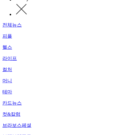
전체뉴스
피플
헬스
라이프
컬처
머니
테마
카드뉴스
컷&칼럼
브라보스페셜