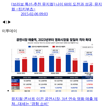
[브라보 특선-추천 뮤지컬] 나이 60의 도전과 성공, 뮤지
컬 <킹키부츠>
2015-02-06 09:03
◀
1
▶
이투데이
뮤지컬·콘서트 이끈 공연시장, 3년 연속 영화 매출 제
쳐...대세는 ‘경험 소비’