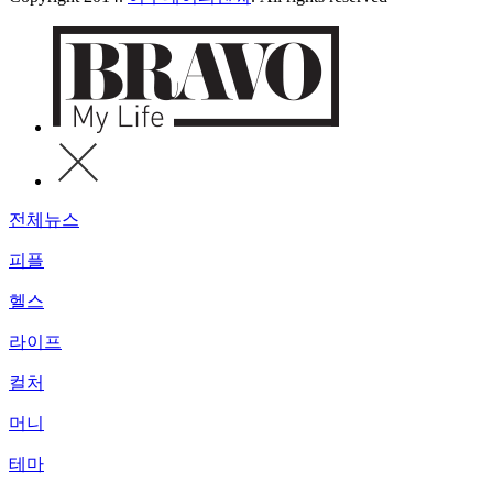
전체뉴스
피플
헬스
라이프
컬처
머니
테마