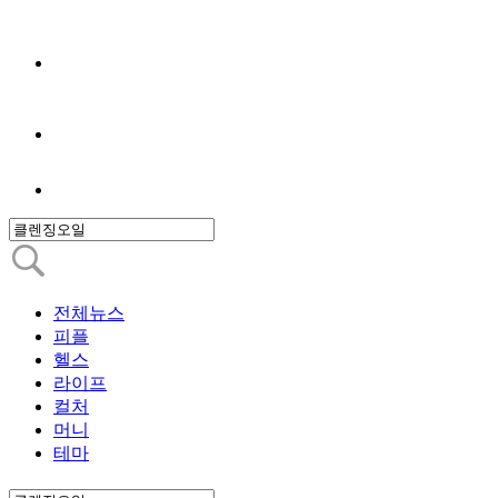
전체뉴스
피플
헬스
라이프
컬처
머니
테마