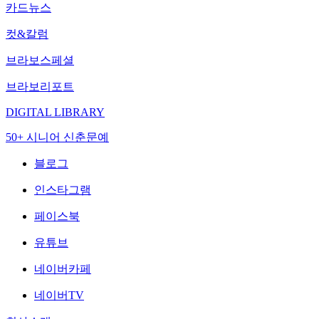
카드뉴스
컷&칼럼
브라보스페셜
브라보리포트
DIGITAL LIBRARY
50+ 시니어 신춘문예
블로그
인스타그램
페이스북
유튜브
네이버카페
네이버TV