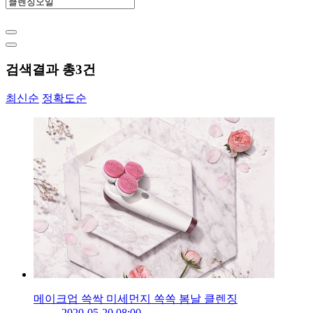
검색결과 총
3
건
최신순
정확도순
메이크업 쓱싹 미세먼지 쏙쏙 봄날 클렌징
2020-05-20 08:00