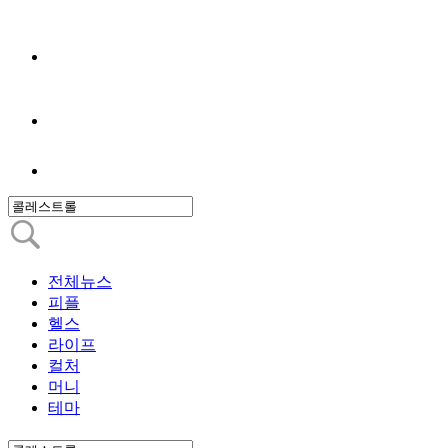
전체뉴스
피플
헬스
라이프
컬처
머니
테마