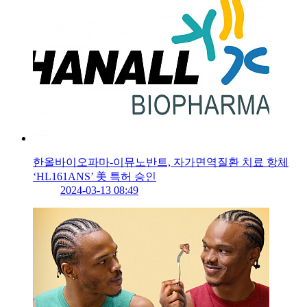
한올바이오파마-이뮤노반트, 자가면역질환 치료 항체
‘HL161ANS’ 美 특허 승인
2024-03-13 08:49