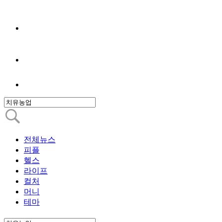
전체뉴스
피플
헬스
라이프
컬처
머니
테마