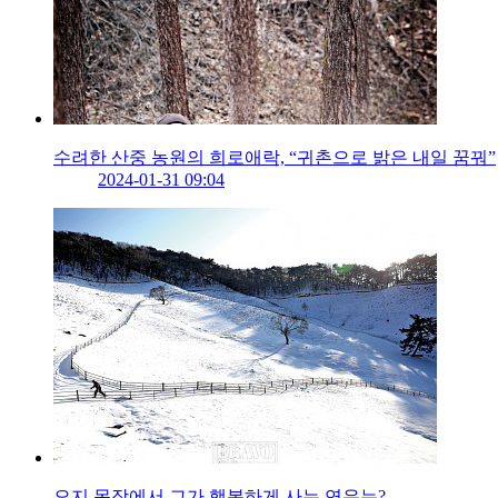
수려한 산중 농원의 희로애락, “귀촌으로 밝은 내일 꿈꿔”
2024-01-31 09:04
오지 목장에서 그가 행복하게 사는 연유는?