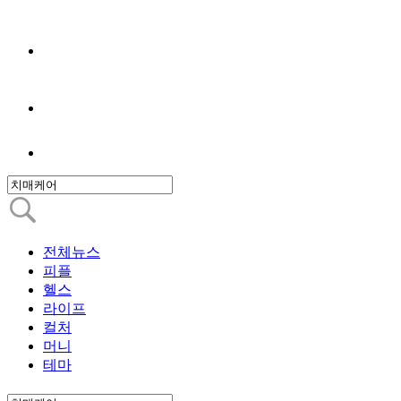
전체뉴스
피플
헬스
라이프
컬처
머니
테마