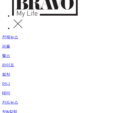
전체뉴스
피플
헬스
라이프
컬처
머니
테마
카드뉴스
컷&칼럼