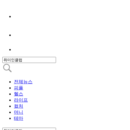
전체뉴스
피플
헬스
라이프
컬처
머니
테마