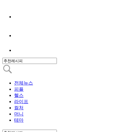
전체뉴스
피플
헬스
라이프
컬처
머니
테마