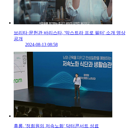
브리타·문헌관 바리스타, '막스트라 프로 필터' 소개 영상
공개
2024-08-13 08:58
휴롬, '정희원의 저속노화' 닥터콘서트 성료