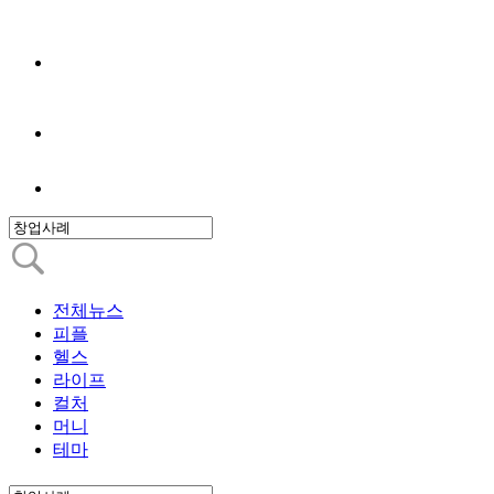
전체뉴스
피플
헬스
라이프
컬처
머니
테마