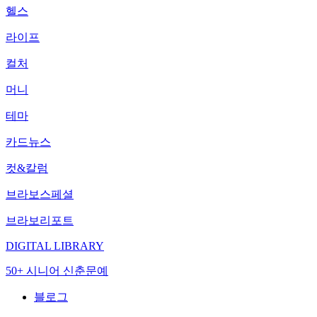
헬스
라이프
컬처
머니
테마
카드뉴스
컷&칼럼
브라보스페셜
브라보리포트
DIGITAL LIBRARY
50+ 시니어 신춘문예
블로그