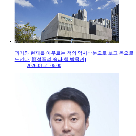
과거와 현재를 아우르는 책의 역사⋯눈으로 보고 몸으로
느낀다 [區석區석-송파 책 박물관]
2026-01-21 06:00