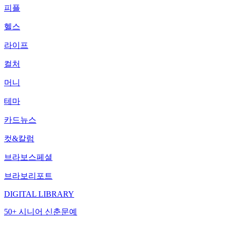
피플
헬스
라이프
컬처
머니
테마
카드뉴스
컷&칼럼
브라보스페셜
브라보리포트
DIGITAL LIBRARY
50+ 시니어 신춘문예