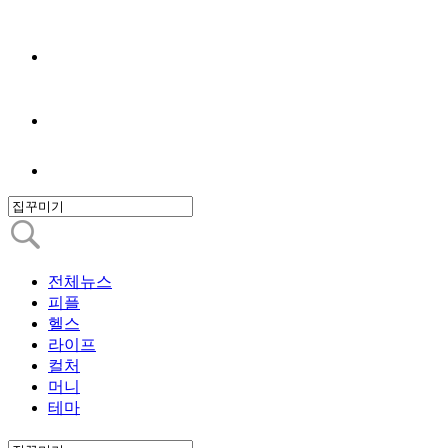
전체뉴스
피플
헬스
라이프
컬처
머니
테마