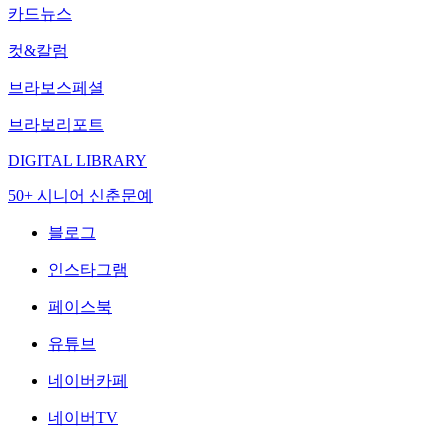
카드뉴스
컷&칼럼
브라보스페셜
브라보리포트
DIGITAL LIBRARY
50+ 시니어 신춘문예
블로그
인스타그램
페이스북
유튜브
네이버카페
네이버TV