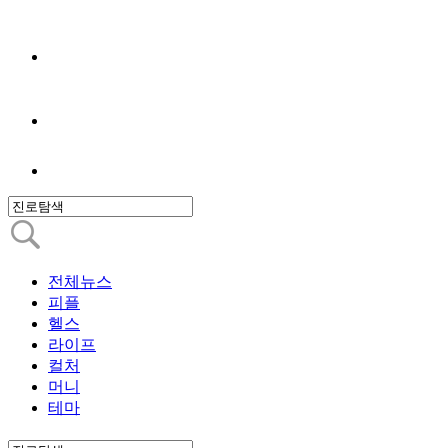
전체뉴스
피플
헬스
라이프
컬처
머니
테마