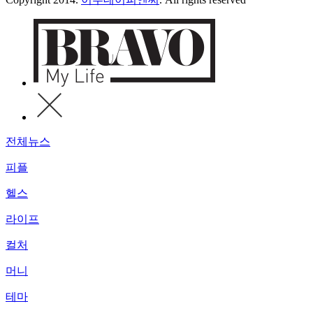
전체뉴스
피플
헬스
라이프
컬처
머니
테마