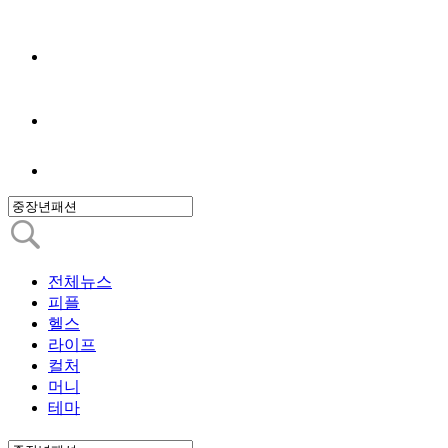
전체뉴스
피플
헬스
라이프
컬처
머니
테마