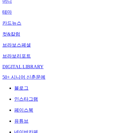
머니
테마
카드뉴스
컷&칼럼
브라보스페셜
브라보리포트
DIGITAL LIBRARY
50+ 시니어 신춘문예
블로그
인스타그램
페이스북
유튜브
네이버카페