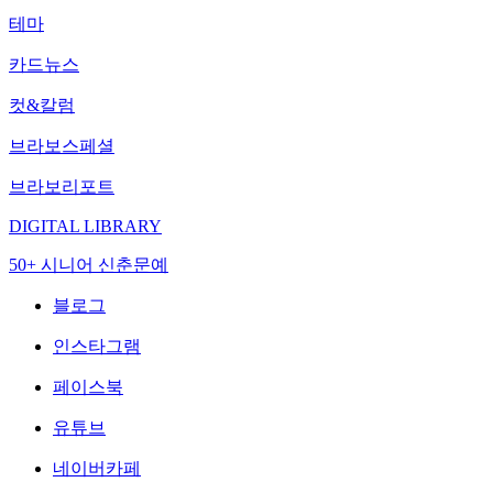
테마
카드뉴스
컷&칼럼
브라보스페셜
브라보리포트
DIGITAL LIBRARY
50+ 시니어 신춘문예
블로그
인스타그램
페이스북
유튜브
네이버카페