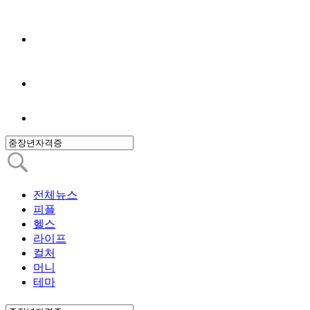
전체뉴스
피플
헬스
라이프
컬처
머니
테마