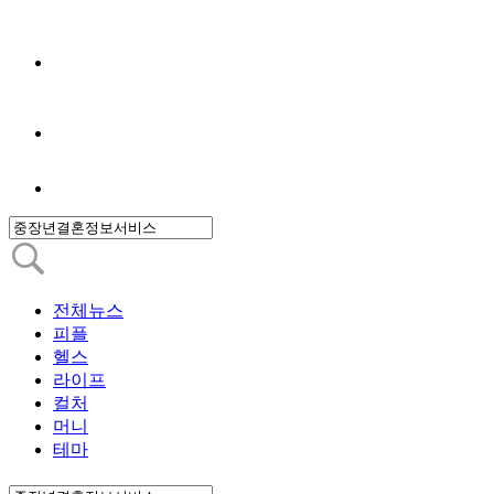
전체뉴스
피플
헬스
라이프
컬처
머니
테마