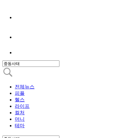
전체뉴스
피플
헬스
라이프
컬처
머니
테마