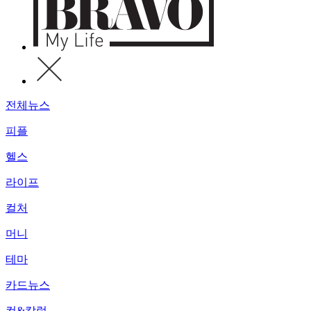
전체뉴스
피플
헬스
라이프
컬처
머니
테마
카드뉴스
컷&칼럼