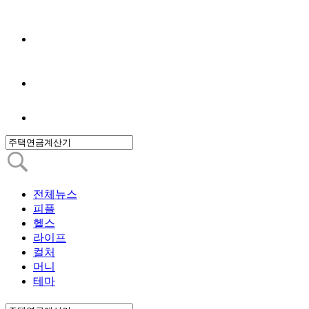
전체뉴스
피플
헬스
라이프
컬처
머니
테마