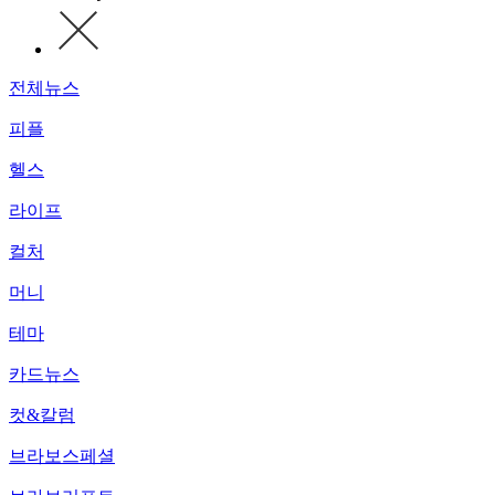
전체뉴스
피플
헬스
라이프
컬처
머니
테마
카드뉴스
컷&칼럼
브라보스페셜