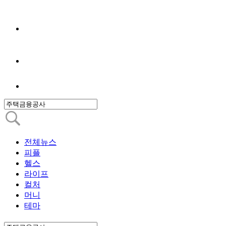
전체뉴스
피플
헬스
라이프
컬처
머니
테마