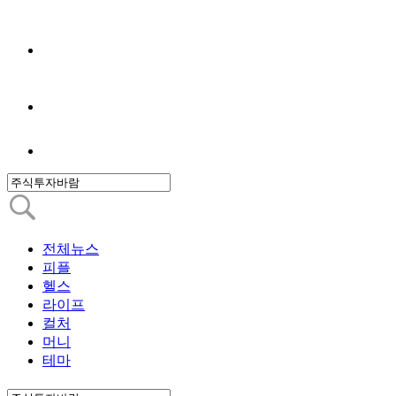
전체뉴스
피플
헬스
라이프
컬처
머니
테마