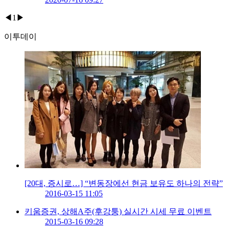
◀
1
▶
이투데이
[20대, 증시로…] “변동장에선 현금 보유도 하나의 전략”
2016-03-15 11:05
키움증권, 상해A주(후강퉁) 실시간 시세 무료 이벤트
2015-03-16 09:28