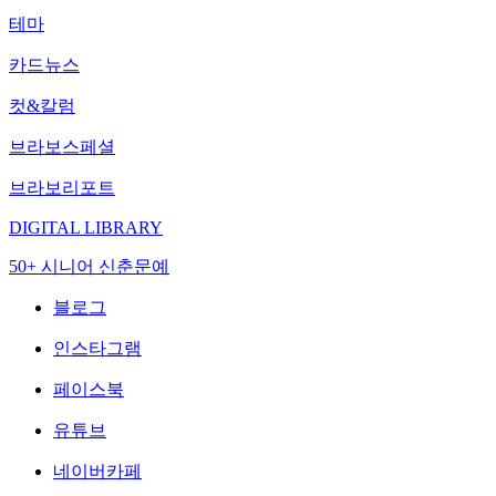
테마
카드뉴스
컷&칼럼
브라보스페셜
브라보리포트
DIGITAL LIBRARY
50+ 시니어 신춘문예
블로그
인스타그램
페이스북
유튜브
네이버카페