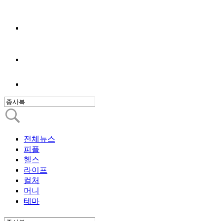
전체뉴스
피플
헬스
라이프
컬처
머니
테마