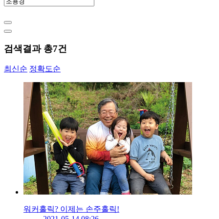
검색결과 총
7
건
최신순
정확도순
워커홀릭? 이제는 손주홀릭!
2021-05-14 08:26