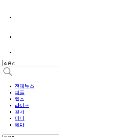
전체뉴스
피플
헬스
라이프
컬처
머니
테마