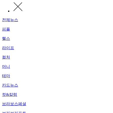
전체뉴스
피플
헬스
라이프
컬처
머니
테마
카드뉴스
컷&칼럼
브라보스페셜