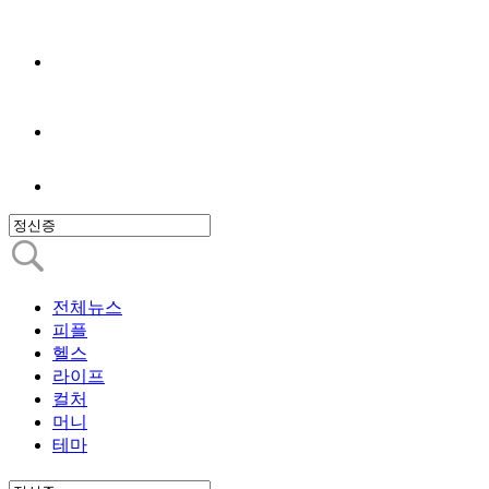
전체뉴스
피플
헬스
라이프
컬처
머니
테마