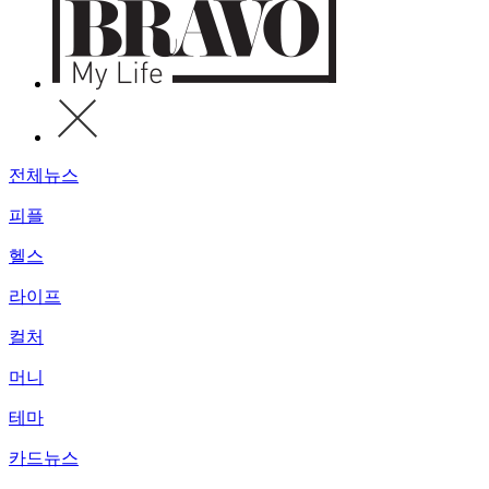
전체뉴스
피플
헬스
라이프
컬처
머니
테마
카드뉴스