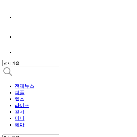
전체뉴스
피플
헬스
라이프
컬처
머니
테마