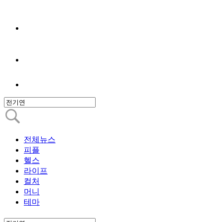
전체뉴스
피플
헬스
라이프
컬처
머니
테마