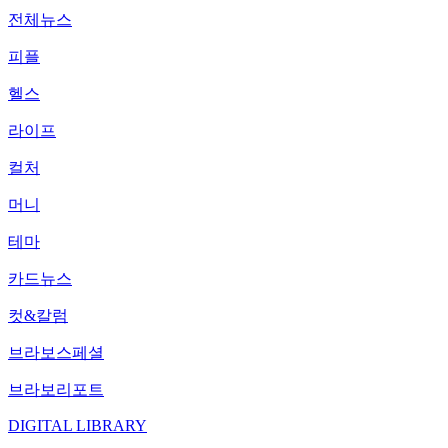
전체뉴스
피플
헬스
라이프
컬처
머니
테마
카드뉴스
컷&칼럼
브라보스페셜
브라보리포트
DIGITAL LIBRARY