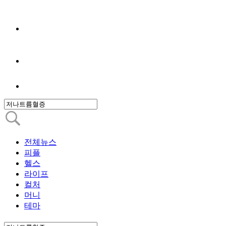
전체뉴스
피플
헬스
라이프
컬처
머니
테마