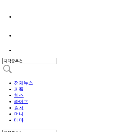
전체뉴스
피플
헬스
라이프
컬처
머니
테마