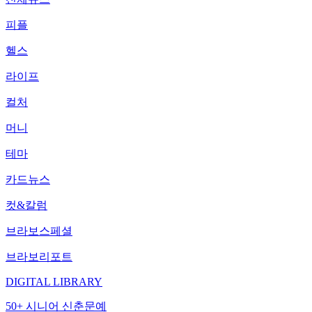
피플
헬스
라이프
컬처
머니
테마
카드뉴스
컷&칼럼
브라보스페셜
브라보리포트
DIGITAL LIBRARY
50+ 시니어 신춘문예