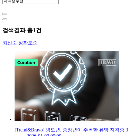
검색결과 총
1
건
최신순
정확도순
[Trend&Bravo] 병오년, 중장년이 주목한 유망 자격증 3
2026-01-07 09:00