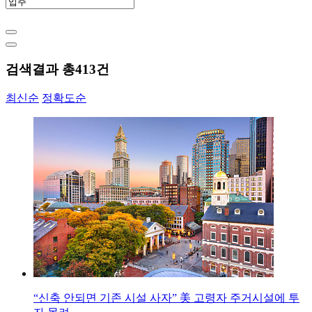
검색결과 총
413
건
최신순
정확도순
“신축 안되면 기존 시설 사자” 美 고령자 주거시설에 투