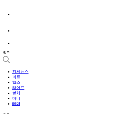
전체뉴스
피플
헬스
라이프
컬처
머니
테마