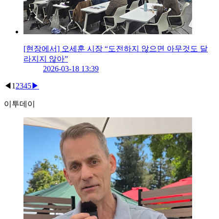
[현장에서] 오세훈 시장 “도전하지 않으면 아무것도 달
라지지 않아”
2026-03-18 13:39
◀
1
2
3
4
5
▶
이투데이