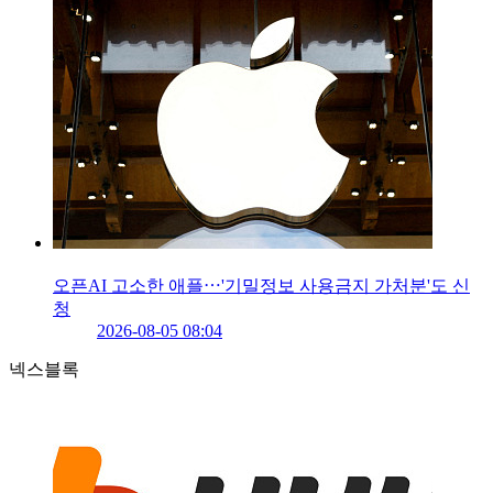
오픈AI 고소한 애플⋯'기밀정보 사용금지 가처분'도 신
청
2026-08-05 08:04
넥스블록