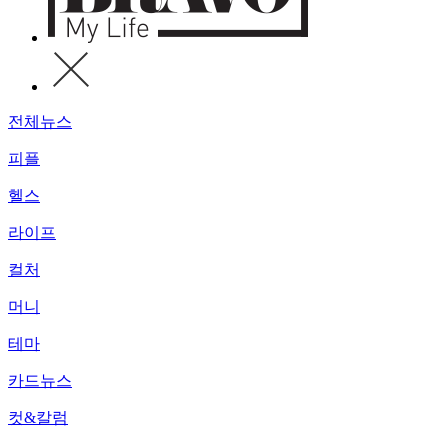
전체뉴스
피플
헬스
라이프
컬처
머니
테마
카드뉴스
컷&칼럼