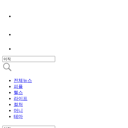
전체뉴스
피플
헬스
라이프
컬처
머니
테마