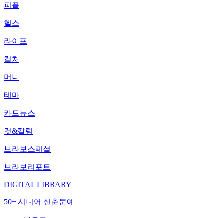
피플
헬스
라이프
컬처
머니
테마
카드뉴스
컷&칼럼
브라보스페셜
브라보리포트
DIGITAL LIBRARY
50+ 시니어 신춘문예