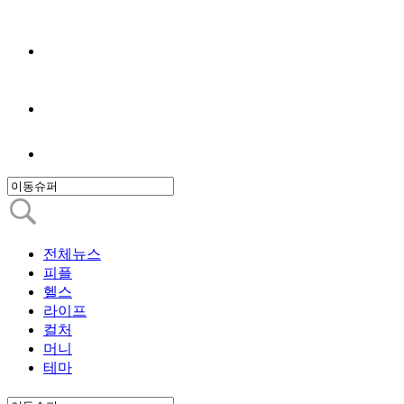
전체뉴스
피플
헬스
라이프
컬처
머니
테마