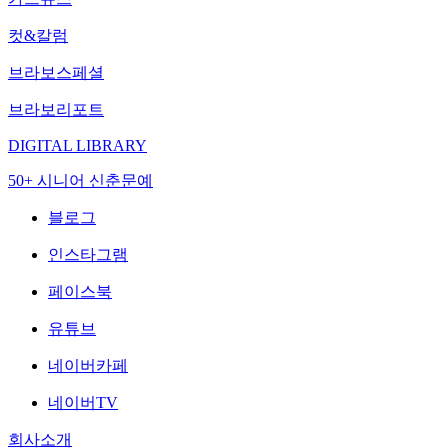
컷&칼럼
브라보스페셜
브라보리포트
DIGITAL LIBRARY
50+ 시니어 신춘문예
블로그
인스타그램
페이스북
유튜브
네이버카페
네이버TV
회사소개