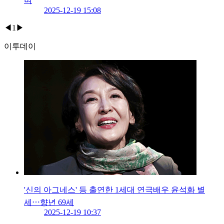
며
2025-12-19 15:08
◀
1
▶
이투데이
'신의 아그네스' 등 출연한 1세대 연극배우 윤석화 별
세⋯향년 69세
2025-12-19 10:37