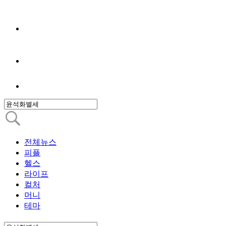
전체뉴스
피플
헬스
라이프
컬처
머니
테마