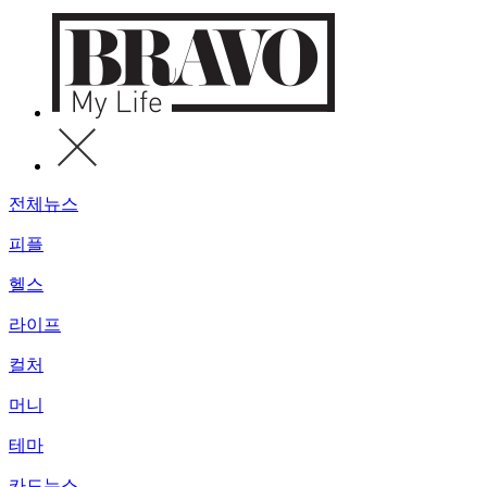
전체뉴스
피플
헬스
라이프
컬처
머니
테마
카드뉴스